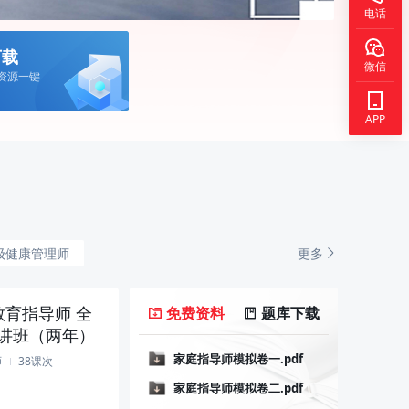
电话
下载
微信
资源一键
APP
立即下载
更多
级健康管理师
教育指导师 全
免费资料
题库下载
精讲班（两年）
家庭指导师模拟卷一.pdf
家庭指导师
师
38课次
家庭指导师模拟卷二.pdf
家庭指导师