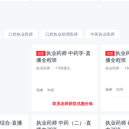
口腔执业医师
口腔执业助理医师
中医执业医师
医结合执业助理医师
执业药师 中药学-直
执业药
试听
试听
播全程班
播全程班
执业药师
1708课次
执业药师
1
杨树
刘丹
高峰
毕然
联系老师获取优惠价格
综合-直播
执业药师 中药（二）-直
执业药师 