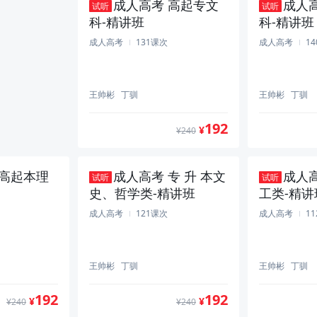
成人高考 高起专文
成人
试听
试听
科-精讲班
科-精讲班
600
¥
成人高考
131课次
成人高考
1
王帅彬
丁驯
王帅彬
丁驯
192
¥
¥240
 高起本理
成人高考 专 升 本文
成人高
试听
试听
史、哲学类-精讲班
工类-精讲
成人高考
121课次
成人高考
1
王帅彬
丁驯
王帅彬
丁驯
192
192
¥
¥
¥240
¥240