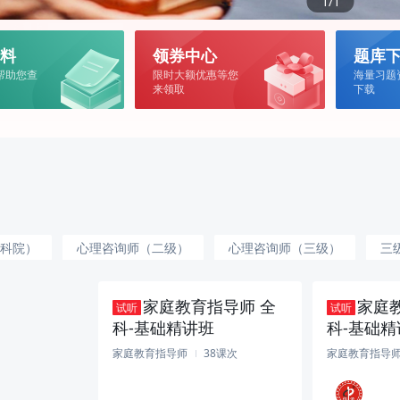
1/1
料
领券中心
题库
帮助您查
限时大额优惠等您
海量习题
来领取
下载
立即下载
立即领券
科院）
心理咨询师（二级）
心理咨询师（三级）
三
（五级）
中级育婴师（四级）
家庭教育指导师 全
家庭
试听
试听
科-基础精讲班
科-基础
家庭教育指导师
38课次
家庭教育指导