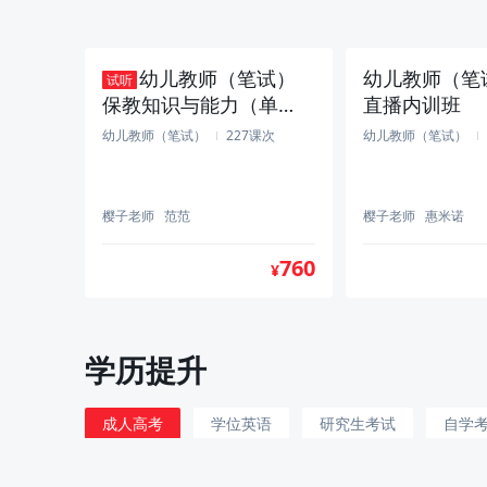
幼儿教师（笔试）
幼儿教师（笔试
试听
保教知识与能力（单
直播内训班
科）-直播全程班
幼儿教师（笔试）
227课次
幼儿教师（笔试）
樱子老师
范范
樱子老师
惠米诺
760
¥
幼儿教师（笔试）
幼儿教师
试听
试听
学历提升
全科-VIP协议高端班
综合素质（单科
议高端班
幼儿教师（笔试）
142课次
幼儿教师（笔试）
成人高考
学位英语
研究生考试
自学
范范
范范