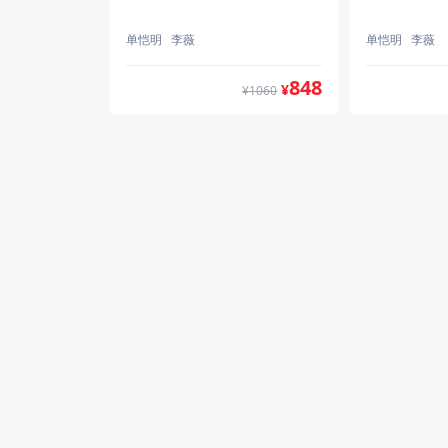
单恺明
李薇
单恺明
李薇
848
¥
¥1060