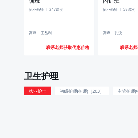
训班
内训班
执业药师
247课次
执业药师
59课次
高峰
王丛利
高峰
孔汲
联系老师获取优惠价格
联系老师
执业药师 中药（一）-直
卫生护理
播内训班
执业药师
57课次
执业护士
初级护师(护师)［203］
主管护师(
妇产科护理（中级）［371］
儿科护理（中级）［3
高峰
联系老师获取优惠价格