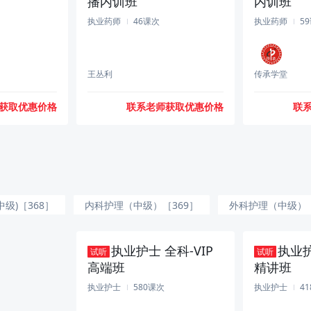
播内训班
内训班
执业药师
46课次
执业药师
5
王丛利
传承学堂
获取优惠价格
联系老师获取优惠价格
联
中级)［368］
内科护理（中级）［369］
外科护理（中级）［
72］
社区护理（中级）［373］
执业护士 全科-VIP
执业护
试听
试听
高端班
精讲班
执业护士
580课次
执业护士
4