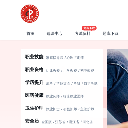
首页
选课中心
考试资料
题库下载
职业技能
家庭指导师
心理咨询师
健康管理师
公共营养师
职业资格
初级育婴师
中级育婴师
保育员
幼儿教资
小学教资
初中教资
养老护理员
初级茶艺师
高中教资
面试
普通话测试
学历提升
中级茶艺师
碳排放管理师
初级社工
中级社工
软考中级
成考
学位英语
考研
自学考试
二级人力资源
三级人力资源
软考高级
演出经纪人
英语四级
英语六级
医药健康
四级人力资源
执业药师
临床执业医师
临床助理医师
口腔医师
卫生护理
口腔助理医师
中医医师
执业护士
初级护师
主管护师
中医助理医师
中西医医师
内科护理
外科护理
妇产科护理
安全员
中西助理医师
儿科护理
社区护理
全国版
江苏省
浙江省
河北省