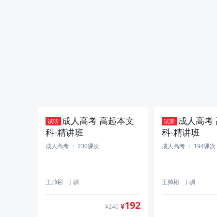
1060
¥
成人高考 高起本文
成人高考
试听
试听
科-精讲班
科-精讲班
成人高考
230课次
成人高考
194课次
王帅彬
丁驯
王帅彬
丁驯
192
¥
¥240