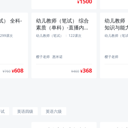
1500
¥
） 全科-
幼儿教师（笔试） 综合
幼儿教师
素质（单科）-直播内训
知识与能
班
播内训班
299课次
幼儿教师（笔试）
122课次
幼儿教师（笔
樱子老师
惠米诺
樱子老师
608
368
¥
¥
¥760
¥460
（笔试）
）-VIP协
65课次
考试
英语四级
英语六级