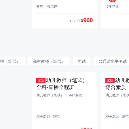
林峥
杜志刚
传承学堂
960
¥
¥1200
师（笔试）
高中教师（笔试）
面试
普通话水平测试
系统集成项目管理工程师（软考中级）
幼儿教师（笔试）
幼儿
试听
试听
全科-直播全程班
综合素质
全程班
幼儿教师（笔试）
447课次
幼儿教师（笔
樱子老师
范范
樱子老师
范范