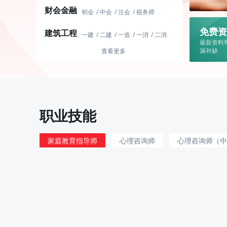
四川省
广西省
广东省
北京市
财会金融
天津市
上海市
重庆市
山西省
初会
中会
注会
税务师
辽宁省
吉林省
黑龙江省
安徽省
初级经济师
中级经济师
免费资
建筑工程
福建省
江西省
山东省
河南省
基金从业
证券从业
银行从业
一建
二建
一造
一消
二消
最新资料
湖北省
湖南省
海南省
贵州省
期货从业
初级审计师
消防操作员
监理工程师
注安
漏补缺
查看更多
云南省
陕西省
甘肃省
青海省
中级审计师
初级管理会计
城乡规划师
内蒙古
西藏
宁夏
新疆
军队文职
管理类
经济类
医学类
药学类
理工类
文体教育类
图书档案类
语言类
艺术类
营房管理
炊事员
公务员/文印员
职业技能
司机/交通运输
保管类
卫生勤务类
工商管理类
家庭教育指导师
心理咨询师
心理咨询师（中
三级公共营养师
四级公共营养师
初级育婴师