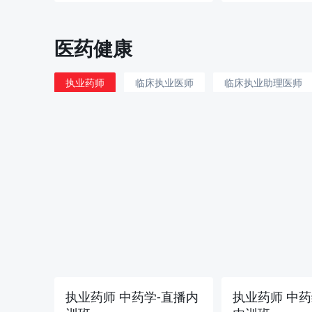
成人高考 专 升 本经
试听
医药健康
管类-精讲班
成人高考
105课次
执业药师
临床执业医师
临床执业助理医师
中医执业助理医师
中西医结合执业医师
中西
王帅彬
丁驯
192
¥
¥240
执业药师 中药学-直播内
执业药师 中药